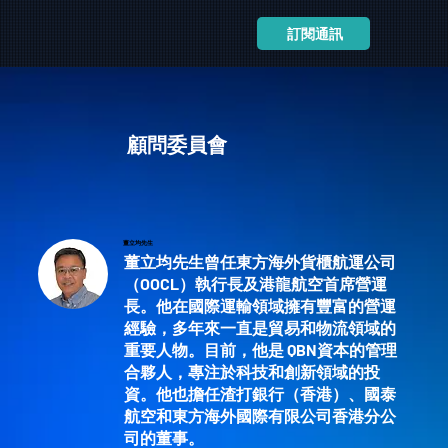
訂閱通訊
顧問委員會
董立均先生
董立均先生曾任東方海外貨櫃航運公司
（
OOCL
）執行長及港龍航空首席營運
長。他在國際運輸領域擁有豐富的營運
經驗，多年來一直是貿易和物流領域的
重要人物。目前，他是
QBN
資本的管理
合夥人，專注於科技和創新領域的投
資。他也擔任渣打銀行（香港）、國泰
航空和東方海外國際有限公司香港分公
司的董事。