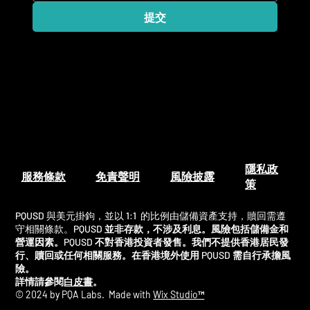
提交
隱私政
服務條款
免責聲明
風險披露
策
PQUSD
與美元掛鉤，並以
1:1
的比例由儲備資產支持，
贖回需遵
守相關條款。
PQUSD
並非存款，不涉及利息。風險包括儲備金和
營運因素。
PQUSD
不對香港投資者發售。我們不提供香港居民發
行、贖回或任何相關服務。在香港境外使用
PQUSD
需自行承擔風
險。
詳情請參閱
白皮書
。
© 2024 by PQA Labs. Made with
Wix Studio™