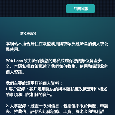
訂閱通訊
隱私權政策
本網站不適合居住在歐盟成員國或歐洲經濟區的個人或公
民使用。
PQA Labs
致力於保護您的隱私並確保您的數位資產安
全。本隱私權政策概述了我們如何收集、使用和保護您的
個人資訊。
我們主要維護兩類的個人資料：
1.
客戶記錄：客戶定期提供的與本隱私權政策聲明中概述
的事項和目的相關的資訊。
2.
人事記錄：涵蓋一系列信息，包括但不限於簡歷、申請
表、推薦信、評估和紀律記錄、工資、養老金和福利詳