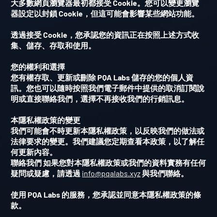
大多數網頁瀏覽器最初都接受
Cookie
。您可以變更瀏覽
器設定以封鎖
Cookie
，但這可能會影響某些網站功能。
透過接受
Cookie
，您承認您的資訊正在按照上述方式收
集、儲存、存取和使用。
您的權利和選擇
您有權存取、更新或刪除 PQA Labs 儲存的您的個人資
訊。您也可以隨時按照我們電子郵件中提供的取消訂閱說
明或直接聯絡我們，選擇不再接收我們的行銷訊息。
本隱私權政策的變更
我們可能會不時更新本隱私權政策，以反映我們的做法或
法律要求的變更。我們建議您定期查看本政策，以了解任
何更新內容。
​聯絡我們 如果您對本隱私權政策或我們的資料實務有任何
疑問或疑慮，請透過
info@pqalabs.xyz
與我們聯絡。
使用
PQA Labs
的服務，您承認並同意本隱私權政策的條
款。