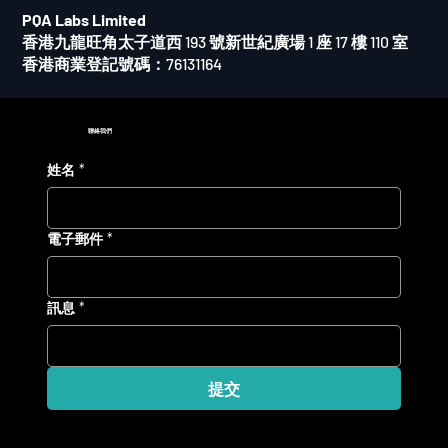
PQA Labs Limited
香港九龍旺角太子道西
193
號新世紀廣場
1
座
17
樓
110
室
香港商業登記號碼：
76131164
聯絡我們
姓名
*
電子郵件
*
訊息
*
提交